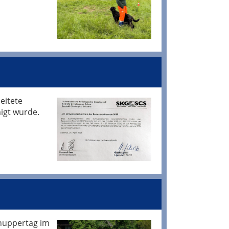
eitete
igt wurde.
nuppertag im