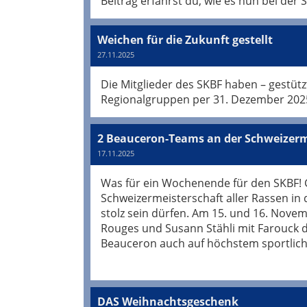
Beitrag erfährst du, wie es nun bei de
Weichen für die Zukunft gestellt
27.11.2025
Die Mitglieder des SKBF haben – gestütz
Regionalgruppen per 31. Dezember 2025
2 Beauceron-Teams an der Schweizerme
17.11.2025
Was für ein Wochenende für den SKBF! 
Schweizermeisterschaft aller Rassen in de
stolz sein dürfen. Am 15. und 16. Novem
Rouges und Susann Stähli mit Farouck de
Beauceron auch auf höchstem sportlich
DAS Weihnachtsgeschenk