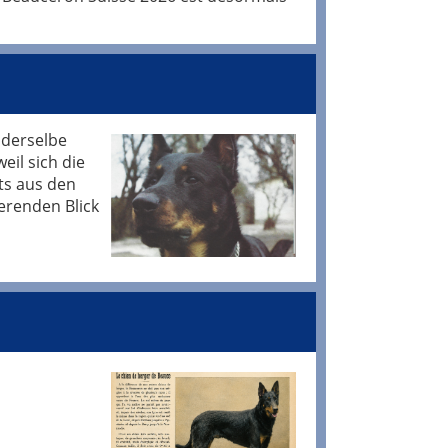
z derselbe
eil sich die
ts aus den
erenden Blick