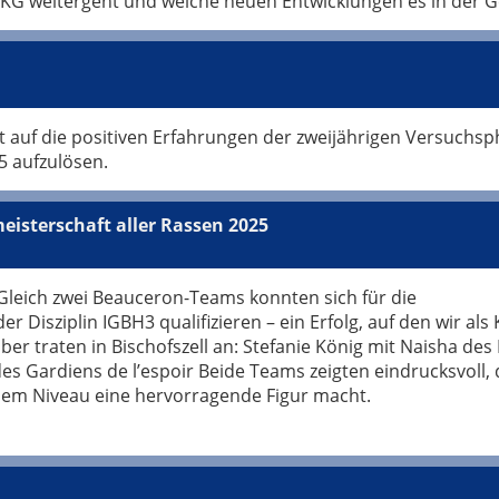
r SKG weitergeht und welche neuen Entwicklungen es in der
t auf die positiven Erfahrungen der zweijährigen Versuchsp
 aufzulösen.
isterschaft aller Rassen 2025
Gleich zwei Beauceron-Teams konnten sich für die
r Disziplin IGBH3 qualifizieren – ein Erfolg, auf den wir als 
ber traten in Bischofszell an: Stefanie König mit Naisha des
s Gardiens de l’espoir Beide Teams zeigten eindrucksvoll, 
em Niveau eine hervorragende Figur macht.