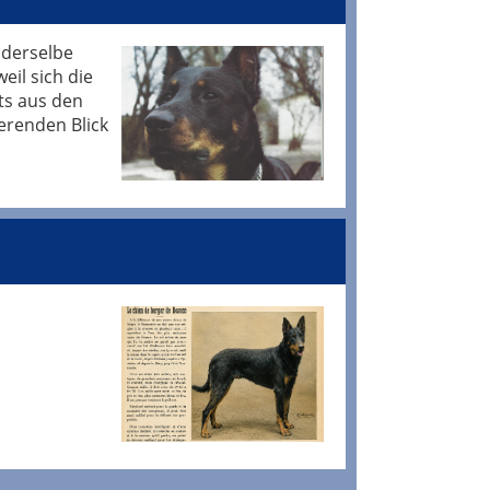
z derselbe
eil sich die
ts aus den
erenden Blick